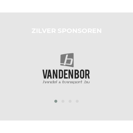
ZILVER SPONSOREN
prev
next