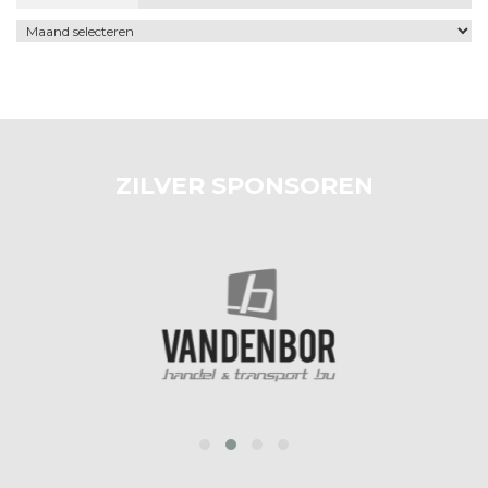
Archief
ZILVER SPONSOREN
prev
next