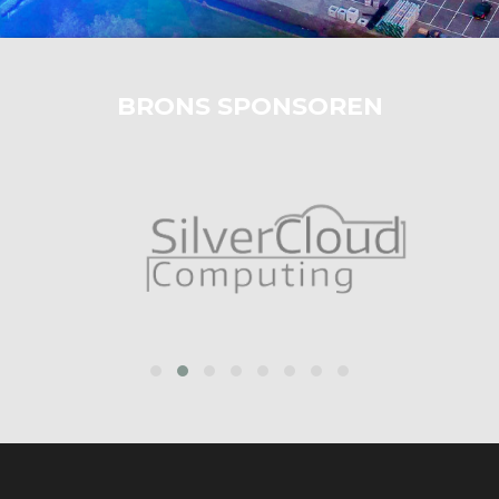
BRONS SPONSOREN
prev
next