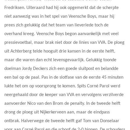
Fredriksen. Uiteraard had hij ook opgemerkt dat de scherpte
niet aanwezig was in het spel van Veensche Boys, maar hij
prees zich gelukkig dat het team van lieverlede toch de
overhand kreeg. Veensche Boys begon aanvankelijk met veel
pressievoetbal, maar brak niet door de linies van VVA. De ploeg
uit Achterberg telde hooguit drie kansen in de eerste helft,
maar die waren dan echt levensgevaarlijk. Gelukkig toonde
doelman Jordy Deckers zich een goede sluitpost en belandde
een bal op de paal. Pas in de slotfase van de eerste 45 minuten
lukte het om op voorsprong te komen. Spits Corné Parol werd
neergehaald door de keeper van VVA en vervolgens verzilverde
aanvoerder Nico van den Brom de penalty. In de tweede helft
drong de ploeg uit Nijkerkerveen aan, maar de eindpass
ontbrak. Halverwege de tweede helft gaf Tom van Donselaar
voor aan Corné Parol en die schoof de 2-0 binnen. De schouders