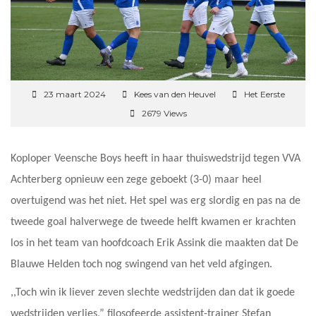
23 maart 2024
Kees van den Heuvel
Het Eerste
2679 Views
Koploper Veensche Boys heeft in haar thuiswedstrijd tegen VVA
Achterberg opnieuw een zege geboekt (3-0) maar heel
overtuigend was het niet. Het spel was erg slordig en pas na de
tweede goal halverwege de tweede helft kwamen er krachten
los in het team van hoofdcoach Erik Assink die maakten dat De
Blauwe Helden toch nog swingend van het veld afgingen.
,,Toch win ik liever zeven slechte wedstrijden dan dat ik goede
wedstrijden verlies,” filosofeerde assistent-trainer Stefan