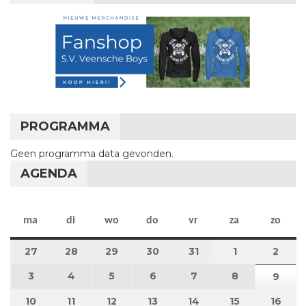
PROGRAMMA
Geen programma data gevonden.
AGENDA
maandag
dinsdag
woensdag
donderdag
vrijdag
zaterdag
zon
ma
di
wo
do
vr
za
zo
27
27 juli 2026
28
28 juli 2026
29
29 juli 2026
30
30 juli 2026
31
31 juli 2026
1
1 augustus 2
2
2 au
3
3 augustus 2026
4
4 augustus 2026
5
5 augustus 2026
6
6 augustus 2026
7
7 augustus 2026
8
8 augustus 
9
9 au
10
10 augustus 2026
11
11 augustus 2026
12
12 augustus 2026
13
13 augustus 2026
14
14 augustus 2026
15
15 augustus
16
16 a