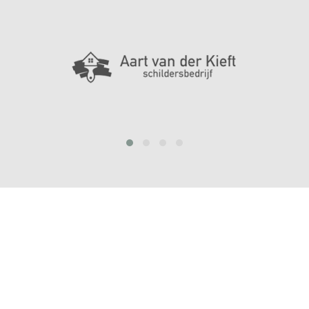
prev
next