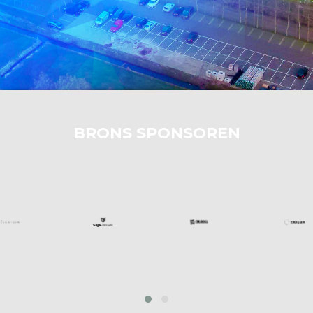
BRONS SPONSOREN
prev
next