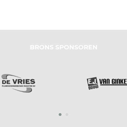
BRONS SPONSOREN
prev
next