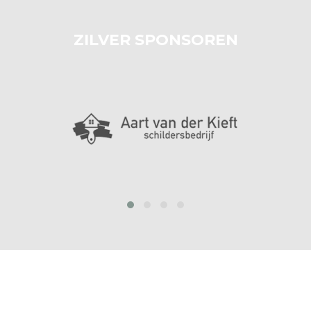
ZILVER SPONSOREN
prev
next