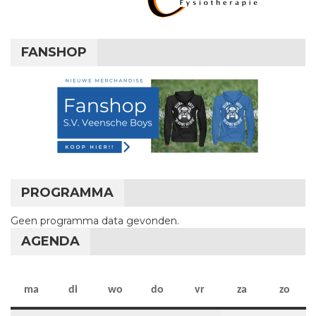
FANSHOP
PROGRAMMA
Geen programma data gevonden.
AGENDA
maandag
dinsdag
woensdag
donderdag
vrijdag
zaterdag
zon
ma
di
wo
do
vr
za
zo