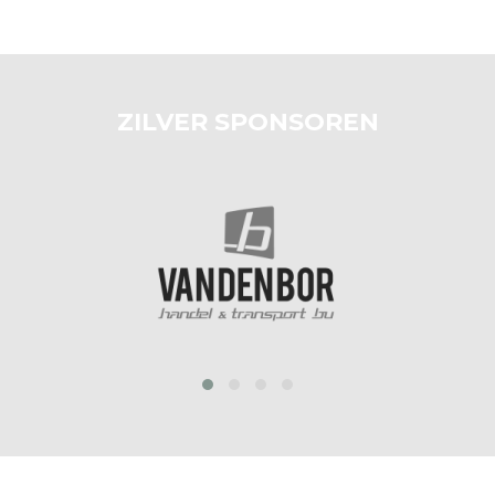
ZILVER SPONSOREN
prev
next