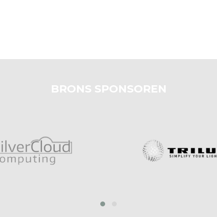
BRONS SPONSOREN
prev
next