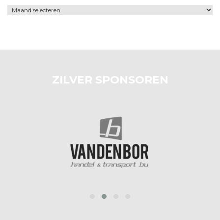
Archief
ZILVER SPONSOREN
‹
›