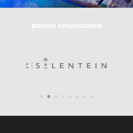
BRONS SPONSOREN
‹
›