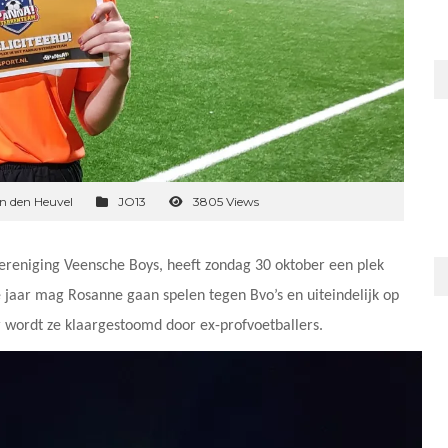
n den Heuvel
JO13
3805 Views
ereniging Veensche Boys, heeft zondag 30 oktober een plek
jaar mag Rosanne gaan spelen tegen Bvo’s en uiteindelijk op
r wordt ze klaargestoomd door ex-profvoetballers.