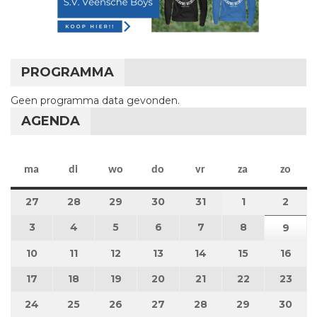
PROGRAMMA
Geen programma data gevonden.
AGENDA
maandag
dinsdag
woensdag
donderdag
vrijdag
zaterdag
zon
ma
di
wo
do
vr
za
zo
27
27 juli 2026
28
28 juli 2026
29
29 juli 2026
30
30 juli 2026
31
31 juli 2026
1
1 augustus 2
2
2 au
3
3 augustus 2026
4
4 augustus 2026
5
5 augustus 2026
6
6 augustus 2026
7
7 augustus 2026
8
8 augustus 
9
9 au
10
10 augustus 2026
11
11 augustus 2026
12
12 augustus 2026
13
13 augustus 2026
14
14 augustus 2026
15
15 augustus
16
16 a
17
17 augustus 2026
18
18 augustus 2026
19
19 augustus 2026
20
20 augustus 2026
21
21 augustus 2026
22
22 augustus
23
23 a
24
24 augustus 2026
25
25 augustus 2026
26
26 augustus 2026
27
27 augustus 2026
28
28 augustus 2026
29
29 augustus
30
30 a