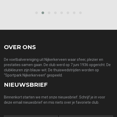
prev
next
OVER ONS
De voetbalvereniging uit Nijkerkerveen waar sfeer, plezier en
prestaties samen gaan. De club werd op 7 juni 1936 opgericht. De
clubkleuren zijn blauw-wit. De thuiswedstrijden worden op
“Sportpark Nijkerkerveen” gespeeld.
NIEUWSBRIEF
Binnenkort starten we met onze nieuwsbrief. Schrijf je in voor
deze email nieuwsbrief en mis niets over je favoriete club.