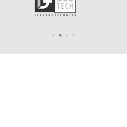
prev
next