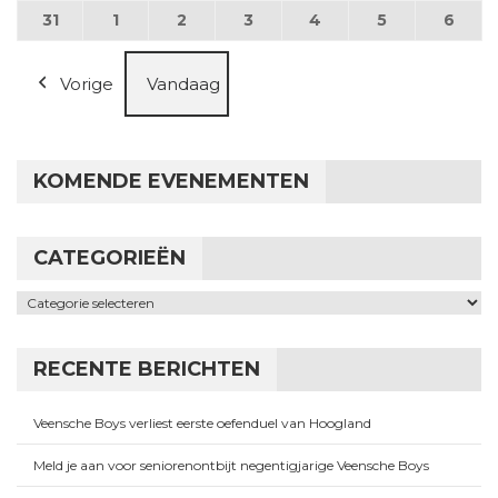
31
31 augustus 2026
1
1 september 2026
2
2 september 2026
3
3 september 2026
4
4 september 2026
5
5 september
6
6 se
Vorige
Vandaag
KOMENDE EVENEMENTEN
CATEGORIEËN
Categorieën
RECENTE BERICHTEN
Veensche Boys verliest eerste oefenduel van Hoogland
Meld je aan voor seniorenontbijt negentigjarige Veensche Boys