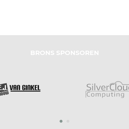
BRONS SPONSOREN
prev
next