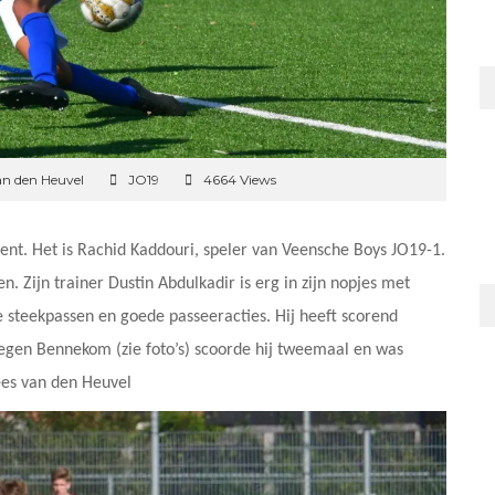
an den Heuvel
JO19
4664 Views
nt. Het is Rachid Kaddouri, speler van Veensche Boys JO19-1.
. Zijn trainer Dustin Abdulkadir is erg in zijn nopjes met
de steekpassen en goede passeeracties. Hij heeft scorend
tegen Bennekom (zie foto’s) scoorde hij tweemaal en was
Kees van den Heuvel