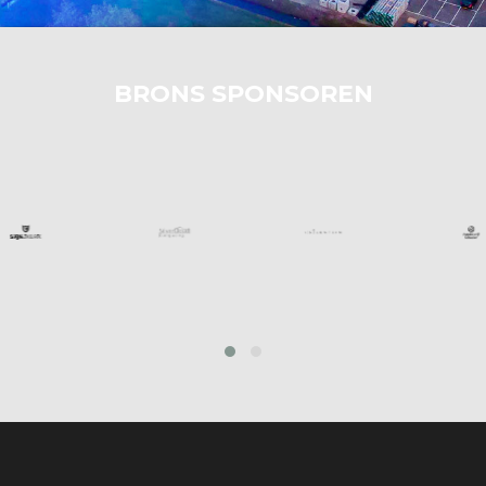
BRONS SPONSOREN
prev
next