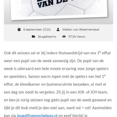
6 september 2022
Walter van Bloemendaal
Jeugdteams
3726 Views
e
Ook dit seizoen zal er bij iedere thuiswedstrijd van ons 1
elftal
weer een pupil van de week aanwezig zijn. De pupil van de
week is uiteraard een hele mooie ervaring voor jonge spelers
e
en speelsters. Samen warm lopen met de spelers van het 1
elftal, de kleedkamer en businessruimte bezoeken, al met al
een dag om nooit te vergeten. Zit jij in een JO8- of JO9-team,
en ben je vorig seizoen nog géén pupil van de week geweest en
lijkt je dit leuk meld je dan snel aan, want vol = vol! Aanmelden
kan via
jeugd@veenscheboys.nl
en geef hierbij je