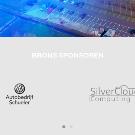
BRONS SPONSOREN
prev
next