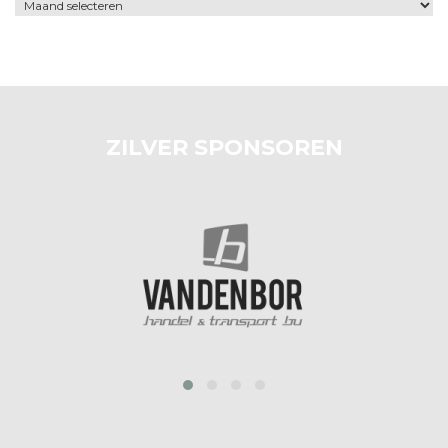
Archief
ZILVER SPONSOREN
prev
next