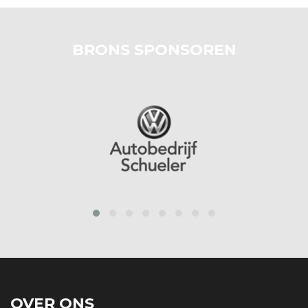
BRONS SPONSOREN
prev
next
OVER ONS