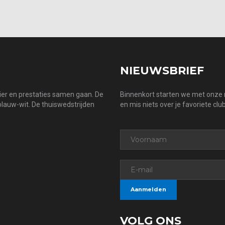
NIEUWSBRIEF
zier en prestaties samen gaan. De
Binnenkort starten we met onze n
 blauw-wit. De thuiswedstrijden
en mis niets over je favoriete club
VOLG ONS