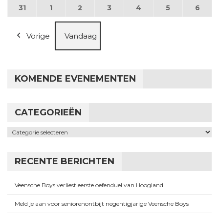
31
31 augustus 2026
1
1 september 2026
2
2 september 2026
3
3 september 2026
4
4 september 2026
5
5 september
6
6 se
Vorige
Vandaag
KOMENDE EVENEMENTEN
CATEGORIEËN
Categorieën
RECENTE BERICHTEN
Veensche Boys verliest eerste oefenduel van Hoogland
Meld je aan voor seniorenontbijt negentigjarige Veensche Boys