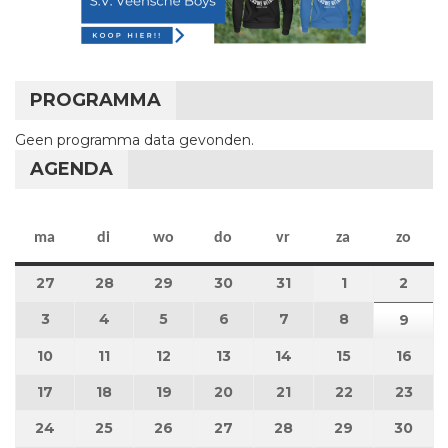
PROGRAMMA
Geen programma data gevonden.
AGENDA
maandag
dinsdag
woensdag
donderdag
vrijdag
zaterdag
zon
ma
di
wo
do
vr
za
zo
27
27 juli 2026
28
28 juli 2026
29
29 juli 2026
30
30 juli 2026
31
31 juli 2026
1
1 augustus 2
2
2 au
3
3 augustus 2026
4
4 augustus 2026
5
5 augustus 2026
6
6 augustus 2026
7
7 augustus 2026
8
8 augustus 
9
9 au
10
10 augustus 2026
11
11 augustus 2026
12
12 augustus 2026
13
13 augustus 2026
14
14 augustus 2026
15
15 augustus
16
16 a
17
17 augustus 2026
18
18 augustus 2026
19
19 augustus 2026
20
20 augustus 2026
21
21 augustus 2026
22
22 augustus
23
23 a
24
24 augustus 2026
25
25 augustus 2026
26
26 augustus 2026
27
27 augustus 2026
28
28 augustus 2026
29
29 augustus
30
30 a