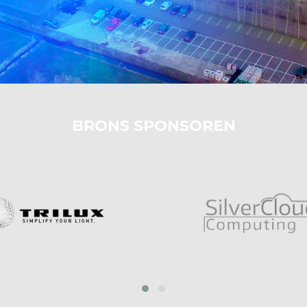
BRONS SPONSOREN
prev
next