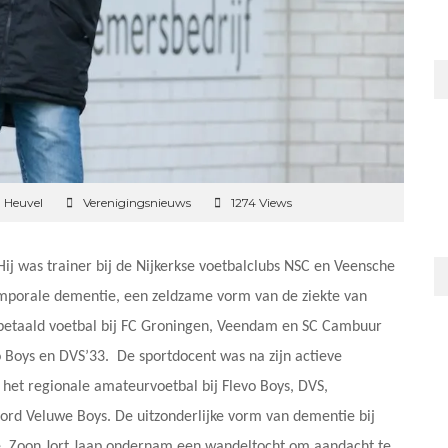
 Heuvel
Verenigingsnieuws
1274 Views
Hij was trainer bij de Nijkerkse voetbalclubs NSC en Veensche
temporale dementie, een zeldzame vorm van de ziekte van
de betaald voetbal bij FC Groningen, Veendam en SC Cambuur
o Boys en DVS’33. De sportdocent was na zijn actieve
 het regionale amateurvoetbal bij Flevo Boys, DVS,
rd Veluwe Boys. De uitzonderlijke vorm van dementie bij
e. Zoon Jort Jaap ondernam een wandeltocht om aandacht te