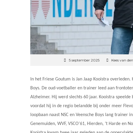
5 september 2025
Kees van den
In het Friese Goutum is Jan Jaap Kooistra overleden. 
Boys. De oud-voetballer en trainer leed aan fronto
Alzheimer. Hij werd slechts 60 jaar. Kooistra speel
voordat hij in de regio belandde bij onder meer Flev
loopbaan naast NSC en Veensche Boys lang trainer in
Genemuiden, WVF, VSCO’61, Hierden, ’t Harde en Noo
Kooistra kwam twee jaar geleden aan de oppervlakt