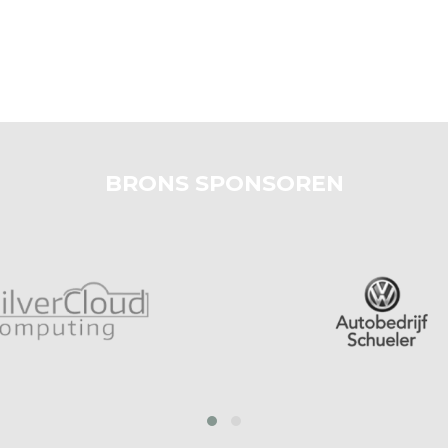
BRONS SPONSOREN
prev
next