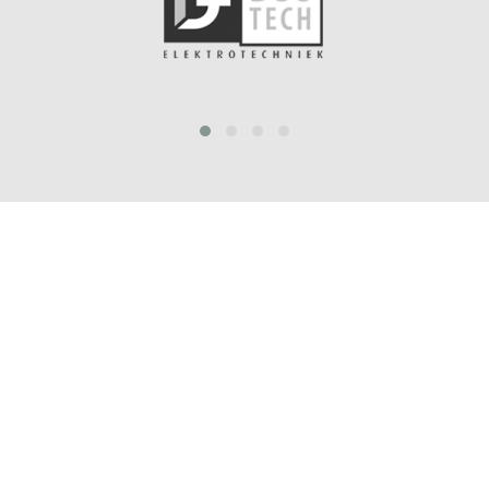
prev
next