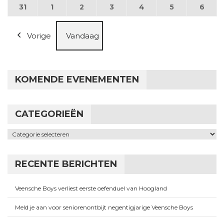
31
31 augustus 2026
1
1 september 2026
2
2 september 2026
3
3 september 2026
4
4 september 2026
5
5 september
6
6 se
Vorige
Vandaag
KOMENDE EVENEMENTEN
CATEGORIEËN
Categorieën
RECENTE BERICHTEN
Veensche Boys verliest eerste oefenduel van Hoogland
Meld je aan voor seniorenontbijt negentigjarige Veensche Boys