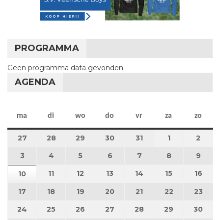
PROGRAMMA
Geen programma data gevonden.
AGENDA
maandag
dinsdag
woensdag
donderdag
vrijdag
zaterdag
zon
ma
di
wo
do
vr
za
zo
27
27 juli 2026
28
28 juli 2026
29
29 juli 2026
30
30 juli 2026
31
31 juli 2026
1
1 augustus 2
2
2 au
3
3 augustus 2026
4
4 augustus 2026
5
5 augustus 2026
6
6 augustus 2026
7
7 augustus 2026
8
8 augustus 
9
9 au
11
11 augustus 2026
12
12 augustus 2026
13
13 augustus 2026
14
14 augustus 2026
15
15 augustus
16
16 a
10
10 augustus 2026
17
17 augustus 2026
18
18 augustus 2026
19
19 augustus 2026
20
20 augustus 2026
21
21 augustus 2026
22
22 augustus
23
23 a
24
24 augustus 2026
25
25 augustus 2026
26
26 augustus 2026
27
27 augustus 2026
28
28 augustus 2026
29
29 augustus
30
30 a