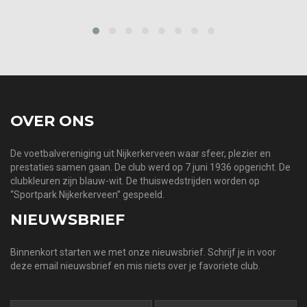
prev
next
OVER ONS
De voetbalvereniging uit Nijkerkerveen waar sfeer, plezier en
prestaties samen gaan. De club werd op 7 juni 1936 opgericht. De
clubkleuren zijn blauw-wit. De thuiswedstrijden worden op
“Sportpark Nijkerkerveen” gespeeld.
NIEUWSBRIEF
Binnenkort starten we met onze nieuwsbrief. Schrijf je in voor
deze email nieuwsbrief en mis niets over je favoriete club.