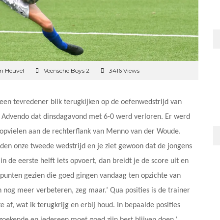
n Heuvel
Veensche Boys 2
3416 Views
een tevredener blik terugkijken op de oefenwedstrijd van
 Advendo dat dinsdagavond met 6-0 werd verloren. Er werd
 opvielen aan de rechterflank van Menno van der Woude.
elden onze tweede wedstrijd en je ziet gewoon dat de jongens
in de eerste helft iets opvoert, dan breidt je de score uit en
l punten gezien die goed gingen vandaag ten opzichte van
nog meer verbeteren, zeg maar.’ Qua posities is de trainer
e af, wat ik terugkrijg en erbij houd. In bepaalde posities