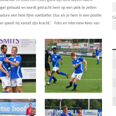
zoekende en iedereen moet goed zijn best blijven doen.’
ugel gehaald en wordt getracht hem op een plek te zetten
 nature een hele fijne voetballer. Dus als je hem in een positie
G
an speelt hij vanuit zijn kracht.’ Foto en interview Kees van