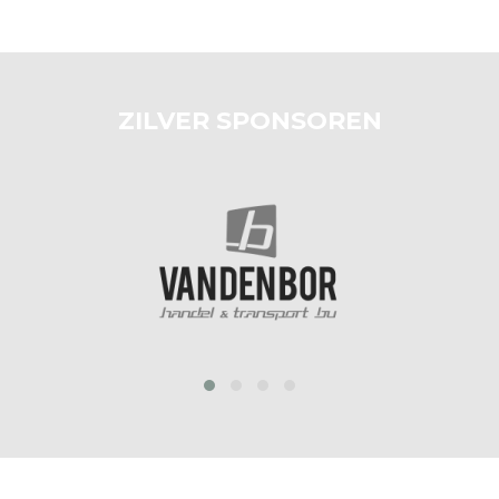
ZILVER SPONSOREN
prev
next