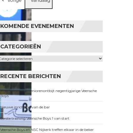
Vorige
Vandaag
KOMENDE EVENEMENTEN
CATEGORIEËN
ategorieën
RECENTE BERICHTEN
Meld je aan voor seniorenontbijt negentigjarige Veensche
Boys
Nieuwe inrichting van de bar
Eerste training Veensche Boys 1 van start
Veensche Boys en NSC Nijkerk treffen elkaar in de beker