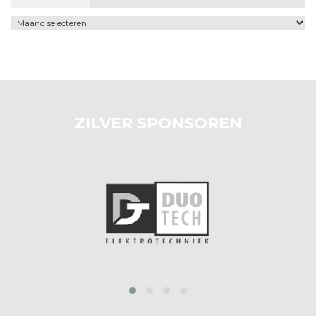
Archief
ZILVER SPONSOREN
prev
next