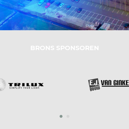
BRONS SPONSOREN
prev
next