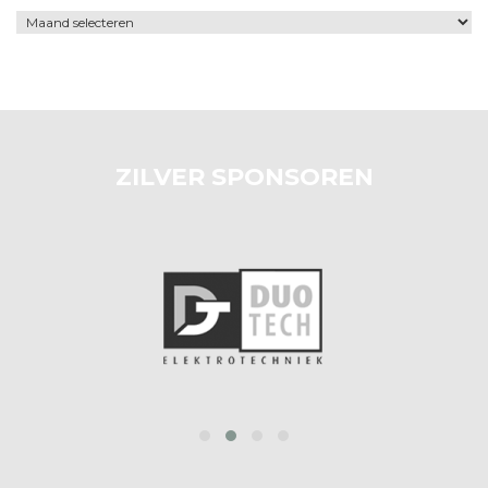
Archief
ZILVER SPONSOREN
prev
next