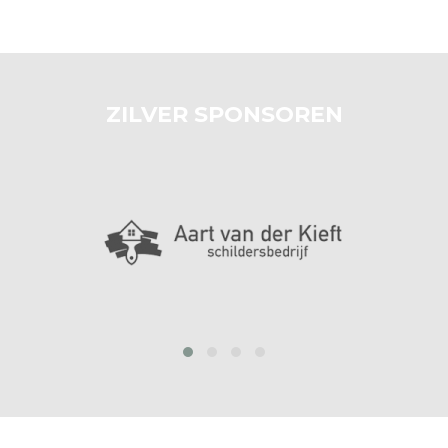
ZILVER SPONSOREN
prev
next