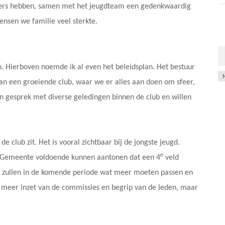
iders hebben, samen met het jeugdteam een gedenkwaardig
nsen we familie veel sterkte.
n. Hierboven noemde ik al even het beleidsplan. Het bestuur
Ar
van een groeiende club, waar we er alles aan doen om sfeer,
 in gesprek met diverse geledingen binnen de club en willen
 club zit. Het is vooral zichtbaar bij de jongste jeugd.
e
de Gemeente voldoende kunnen aantonen dat een 4
veld
s we zullen in de komende periode wat meer moeten passen en
t meer inzet van de commissies en begrip van de leden, maar