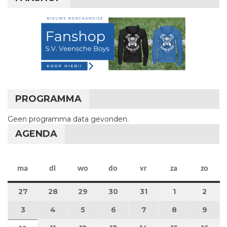
PROGRAMMA
Geen programma data gevonden.
AGENDA
maandag
dinsdag
woensdag
donderdag
vrijdag
zaterdag
zon
ma
di
wo
do
vr
za
zo
27
27 juli 2026
28
28 juli 2026
29
29 juli 2026
30
30 juli 2026
31
31 juli 2026
1
1 augustus 2
2
2 au
3
3 augustus 2026
4
4 augustus 2026
5
5 augustus 2026
6
6 augustus 2026
7
7 augustus 2026
8
8 augustus 
9
9 au