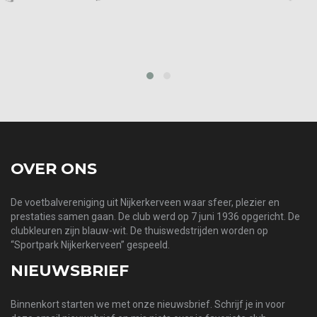
prev
next
OVER ONS
De voetbalvereniging uit Nijkerkerveen waar sfeer, plezier en
prestaties samen gaan. De club werd op 7 juni 1936 opgericht. De
clubkleuren zijn blauw-wit. De thuiswedstrijden worden op
“Sportpark Nijkerkerveen” gespeeld.
NIEUWSBRIEF
Binnenkort starten we met onze nieuwsbrief. Schrijf je in voor