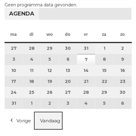
Geen programma data gevonden.
AGENDA
maandag
dinsdag
woensdag
donderdag
vrijdag
zaterdag
zon
ma
di
wo
do
vr
za
zo
27
27 juli 2026
28
28 juli 2026
29
29 juli 2026
30
30 juli 2026
31
31 juli 2026
1
1 augustus 2
2
2 au
3
3 augustus 2026
4
4 augustus 2026
5
5 augustus 2026
6
6 augustus 2026
8
8 augustus 
9
9 au
7
7 augustus 2026
10
10 augustus 2026
11
11 augustus 2026
12
12 augustus 2026
13
13 augustus 2026
14
14 augustus 2026
15
15 augustus
16
16 a
17
17 augustus 2026
18
18 augustus 2026
19
19 augustus 2026
20
20 augustus 2026
21
21 augustus 2026
22
22 augustus
23
23 a
24
24 augustus 2026
25
25 augustus 2026
26
26 augustus 2026
27
27 augustus 2026
28
28 augustus 2026
29
29 augustus
30
30 a
31
31 augustus 2026
1
1 september 2026
2
2 september 2026
3
3 september 2026
4
4 september 2026
5
5 september
6
6 se
Vorige
Vandaag