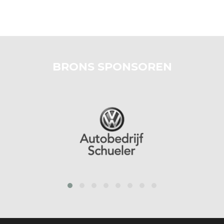
BRONS SPONSOREN
prev
next