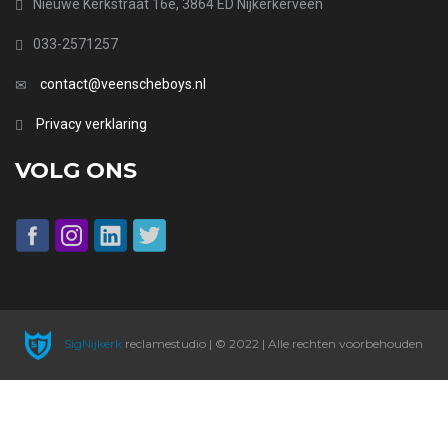
Nieuwe Kerkstraat 16e, 3864 ED Nijkerkerveen
033-2571257
contact@veenscheboys.nl
Privacy verklaring
VOLG ONS
SigNijkerk
reclamestudio | © 2022 | Alle rechten voorbehouden