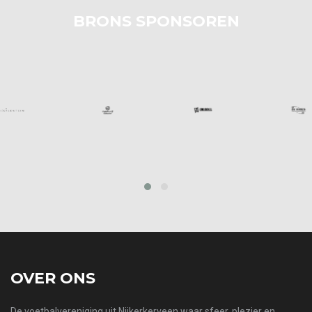
BRONS SPONSOREN
prev
next
OVER ONS
De voetbalvereniging uit Nijkerkerveen waar sfeer, plezier en