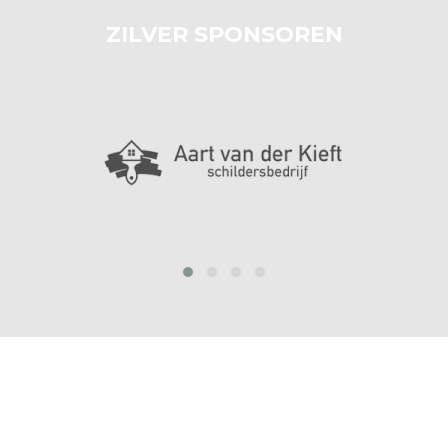
ZILVER SPONSOREN
prev
next