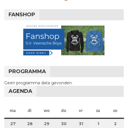
FANSHOP
PROGRAMMA
Geen programma data gevonden.
AGENDA
maandag
dinsdag
woensdag
donderdag
vrijdag
zaterdag
zon
ma
di
wo
do
vr
za
zo
27
27 juli 2026
28
28 juli 2026
29
29 juli 2026
30
30 juli 2026
31
31 juli 2026
1
1 augustus 2
2
2 au