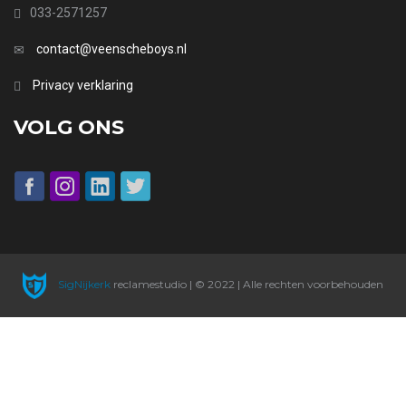
033-2571257
contact@veenscheboys.nl
Privacy verklaring
VOLG ONS
SigNijkerk
reclamestudio | © 2022 | Alle rechten voorbehouden