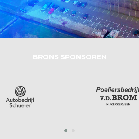
BRONS SPONSOREN
prev
next