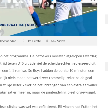
Bloemendaal
Het Eerste
1542 Views
op het programma. De bezoekers moesten afgelopen zaterdag
rijd tegen DTS uit Ede viel de scheidsrechter geblesseerd uit.
 een 1-1 remise. De Boys hadden de eerste 10 minuten een
elijk niets meer, het werd zeer rommelig, zeker na de goal
en stukje beter. Zeker na het inbrengen van een extra aanvaller
ker zat er meer in, maar de puntendeling bleef ongewijzigd.
eze uitslag was wel wat geflatteerd. Bij vlagen had Putten het