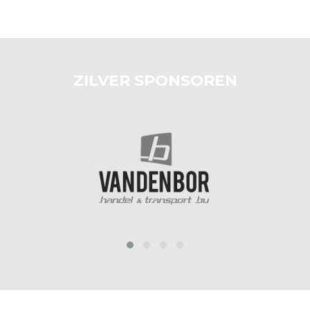
ZILVER SPONSOREN
prev
next