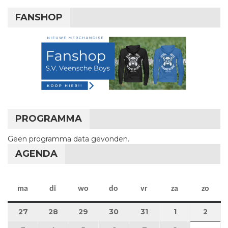
FANSHOP
PROGRAMMA
Geen programma data gevonden.
AGENDA
maandag
dinsdag
woensdag
donderdag
vrijdag
zaterdag
zon
ma
di
wo
do
vr
za
zo
27
27 juli 2026
28
28 juli 2026
29
29 juli 2026
30
30 juli 2026
31
31 juli 2026
1
1 augustus 2
2
2 au