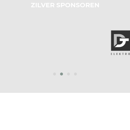
ZILVER SPONSOREN
prev
next