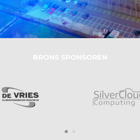
BRONS SPONSOREN
prev
next