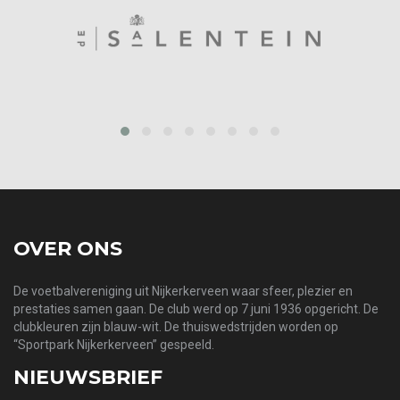
prev
next
OVER ONS
De voetbalvereniging uit Nijkerkerveen waar sfeer, plezier en
prestaties samen gaan. De club werd op 7 juni 1936 opgericht. De
clubkleuren zijn blauw-wit. De thuiswedstrijden worden op
“Sportpark Nijkerkerveen” gespeeld.
NIEUWSBRIEF