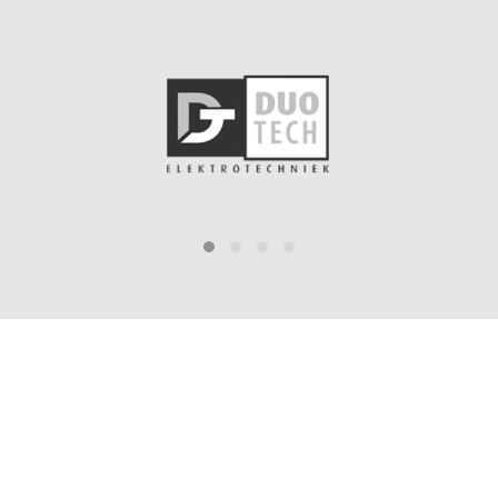
prev
next