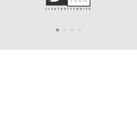
prev
next