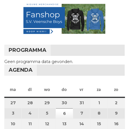
PROGRAMMA
Geen programma data gevonden.
AGENDA
maandag
dinsdag
woensdag
donderdag
vrijdag
zaterdag
zon
ma
di
wo
do
vr
za
zo
27
27 juli 2026
28
28 juli 2026
29
29 juli 2026
30
30 juli 2026
31
31 juli 2026
1
1 augustus 2
2
2 au
3
3 augustus 2026
4
4 augustus 2026
5
5 augustus 2026
7
7 augustus 2026
8
8 augustus 
9
9 au
6
6 augustus 2026
10
10 augustus 2026
11
11 augustus 2026
12
12 augustus 2026
13
13 augustus 2026
14
14 augustus 2026
15
15 augustus
16
16 a