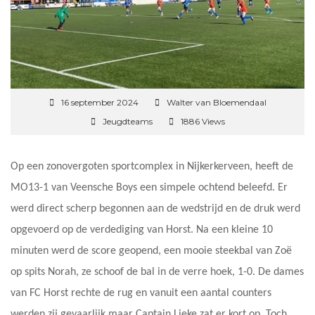
16 september 2024
Walter van Bloemendaal
Jeugdteams
1886 Views
Op een zonovergoten sportcomplex in Nijkerkerveen, heeft de
MO13-1 van Veensche Boys een simpele ochtend beleefd. Er
werd direct scherp begonnen aan de wedstrijd en de druk werd
opgevoerd op de verdediging van Horst. Na een kleine 10
minuten werd de score geopend, een mooie steekbal van Zoë
op spits Norah, ze schoof de bal in de verre hoek, 1-0. De dames
van FC Horst rechte de rug en vanuit een aantal counters
werden zij gevaarlijk maar Captain Lieke zat er kort op. Toch