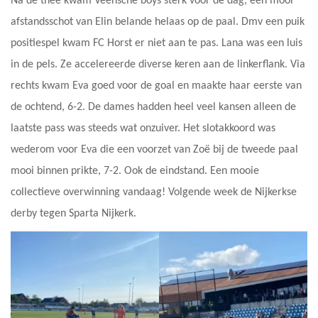
Na de thee kwam Veensche boys sterk voor de dag, een mooi
afstandsschot van Elin belande helaas op de paal. Dmv een puik
positiespel kwam FC Horst er niet aan te pas. Lana was een luis
in de pels. Ze accelereerde diverse keren aan de linkerflank. Via
rechts kwam Eva goed voor de goal en maakte haar eerste van
de ochtend, 6-2. De dames hadden heel veel kansen alleen de
laatste pass was steeds wat onzuiver. Het slotakkoord was
wederom voor Eva die een voorzet van Zoë bij de tweede paal
mooi binnen prikte, 7-2. Ook de eindstand. Een mooie
collectieve overwinning vandaag! Volgende week de Nijkerkse
derby tegen Sparta Nijkerk.