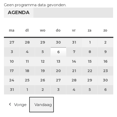
Geen programma data gevonden.
AGENDA
maandag
dinsdag
woensdag
donderdag
vrijdag
zaterdag
zon
ma
di
wo
do
vr
za
zo
27
27 juli 2026
28
28 juli 2026
29
29 juli 2026
30
30 juli 2026
31
31 juli 2026
1
1 augustus 2
2
2 au
3
3 augustus 2026
4
4 augustus 2026
5
5 augustus 2026
7
7 augustus 2026
8
8 augustus 
9
9 au
6
6 augustus 2026
10
10 augustus 2026
11
11 augustus 2026
12
12 augustus 2026
13
13 augustus 2026
14
14 augustus 2026
15
15 augustus
16
16 a
17
17 augustus 2026
18
18 augustus 2026
19
19 augustus 2026
20
20 augustus 2026
21
21 augustus 2026
22
22 augustus
23
23 a
24
24 augustus 2026
25
25 augustus 2026
26
26 augustus 2026
27
27 augustus 2026
28
28 augustus 2026
29
29 augustus
30
30 a
31
31 augustus 2026
1
1 september 2026
2
2 september 2026
3
3 september 2026
4
4 september 2026
5
5 september
6
6 se
Vorige
Vandaag