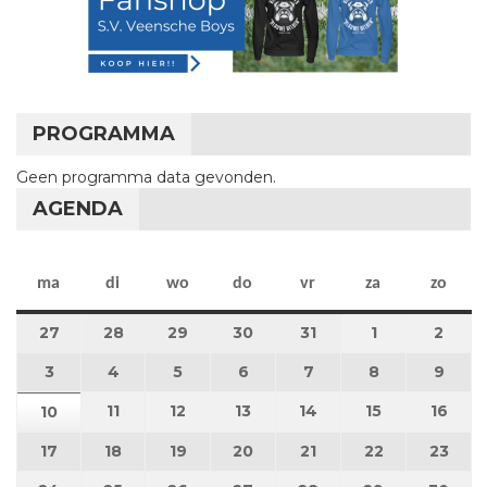
PROGRAMMA
Geen programma data gevonden.
AGENDA
maandag
dinsdag
woensdag
donderdag
vrijdag
zaterdag
zon
ma
di
wo
do
vr
za
zo
27
27 juli 2026
28
28 juli 2026
29
29 juli 2026
30
30 juli 2026
31
31 juli 2026
1
1 augustus 2
2
2 au
3
3 augustus 2026
4
4 augustus 2026
5
5 augustus 2026
6
6 augustus 2026
7
7 augustus 2026
8
8 augustus 
9
9 au
11
11 augustus 2026
12
12 augustus 2026
13
13 augustus 2026
14
14 augustus 2026
15
15 augustus
16
16 a
10
10 augustus 2026
17
17 augustus 2026
18
18 augustus 2026
19
19 augustus 2026
20
20 augustus 2026
21
21 augustus 2026
22
22 augustus
23
23 a