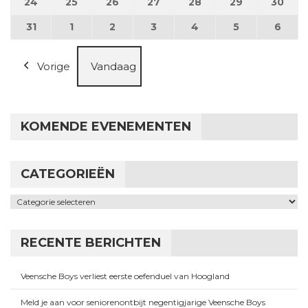
24
24 augustus 2026
25
25 augustus 2026
26
26 augustus 2026
27
27 augustus 2026
28
28 augustus 2026
29
29 augustus
30
30 a
31
31 augustus 2026
1
1 september 2026
2
2 september 2026
3
3 september 2026
4
4 september 2026
5
5 september
6
6 se
Vorige
Vandaag
KOMENDE EVENEMENTEN
CATEGORIEËN
Categorieën
RECENTE BERICHTEN
Veensche Boys verliest eerste oefenduel van Hoogland
Meld je aan voor seniorenontbijt negentigjarige Veensche Boys