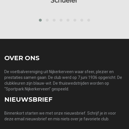
prev
next
OVER ONS
De voetbalvereniging uit Nijkerkerveen waar sfeer, plezier en
prestaties samen gaan. De club werd op 7 juni 1936 opgericht. De
clubkleuren zijn blauw-wit. De thuiswedstrijden worden op
“Sportpark Nijkerkerveen” gespeeld.
NIEUWSBRIEF
Binnenkort starten we met onze nieuwsbrief. Schrijf je in voor
deze email nieuwsbrief en mis niets over je favoriete club.