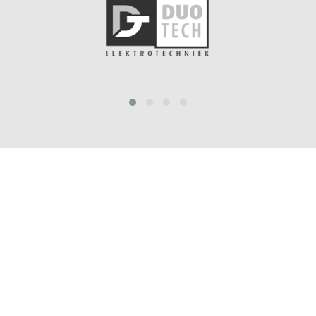
prev
next