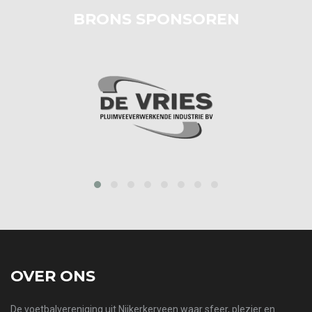
BRONS SPONSOREN
prev
next
OVER ONS
De voetbalvereniging uit Nijkerkerveen waar sfeer, plezier en