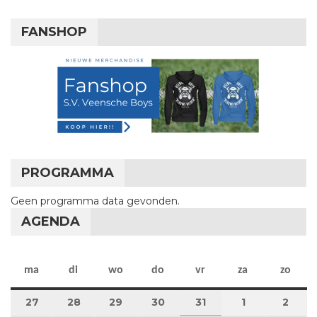
FANSHOP
PROGRAMMA
Geen programma data gevonden.
AGENDA
maandag
dinsdag
woensdag
donderdag
vrijdag
zaterdag
zon
ma
di
wo
do
vr
za
zo
27
27 juli 2026
28
28 juli 2026
29
29 juli 2026
30
30 juli 2026
31
31 juli 2026
1
1 augustus 2
2
2 au