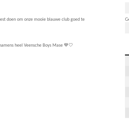
G
 best doen om onze mooie blauwe club goed te
 namens heel Veensche Boys Mase 💙🤍