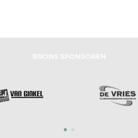
BRONS SPONSOREN
prev
next