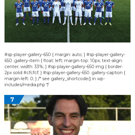
#sp-player-gallery-650 { margin: auto; } #sp-player-gallery-
650 .gallery-item { float: left; margin-top: 10px; text-align:
center; width: 33%; } #sp-player-gallery-650 img { border:
2px solid #cfcfcf; } #sp-player-gallery-650 .gallery-caption {
margin-left: 0; } /* see gallery_shortcode() in wp-
includes/media.php */
7