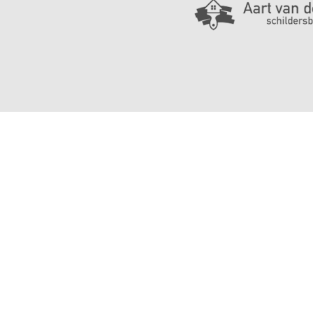
prev
next