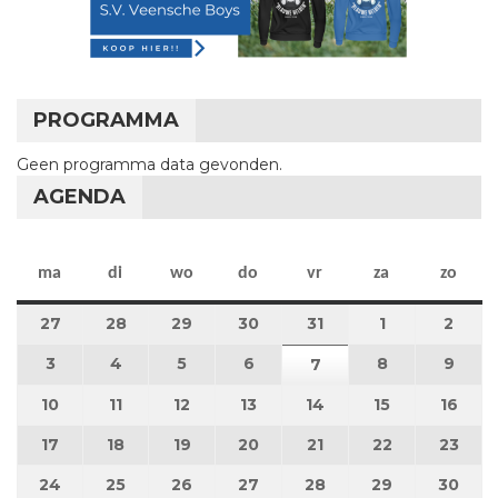
PROGRAMMA
Geen programma data gevonden.
AGENDA
maandag
dinsdag
woensdag
donderdag
vrijdag
zaterdag
zon
ma
di
wo
do
vr
za
zo
27
27 juli 2026
28
28 juli 2026
29
29 juli 2026
30
30 juli 2026
31
31 juli 2026
1
1 augustus 2
2
2 au
3
3 augustus 2026
4
4 augustus 2026
5
5 augustus 2026
6
6 augustus 2026
8
8 augustus 
9
9 au
7
7 augustus 2026
10
10 augustus 2026
11
11 augustus 2026
12
12 augustus 2026
13
13 augustus 2026
14
14 augustus 2026
15
15 augustus
16
16 a
17
17 augustus 2026
18
18 augustus 2026
19
19 augustus 2026
20
20 augustus 2026
21
21 augustus 2026
22
22 augustus
23
23 a
24
24 augustus 2026
25
25 augustus 2026
26
26 augustus 2026
27
27 augustus 2026
28
28 augustus 2026
29
29 augustus
30
30 a