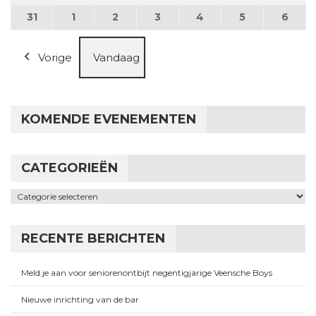
31
31 augustus 2026
1
1 september 2026
2
2 september 2026
3
3 september 2026
4
4 september 2026
5
5 september
6
6 se
Vorige
Vandaag
KOMENDE EVENEMENTEN
CATEGORIEËN
Categorieën
RECENTE BERICHTEN
Meld je aan voor seniorenontbijt negentigjarige Veensche Boys
Nieuwe inrichting van de bar