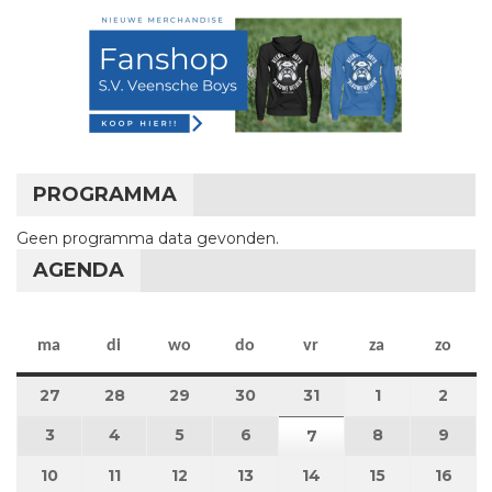
PROGRAMMA
Geen programma data gevonden.
AGENDA
maandag
dinsdag
woensdag
donderdag
vrijdag
zaterdag
zon
ma
di
wo
do
vr
za
zo
27
27 juli 2026
28
28 juli 2026
29
29 juli 2026
30
30 juli 2026
31
31 juli 2026
1
1 augustus 2
2
2 au
3
3 augustus 2026
4
4 augustus 2026
5
5 augustus 2026
6
6 augustus 2026
8
8 augustus 
9
9 au
7
7 augustus 2026
10
10 augustus 2026
11
11 augustus 2026
12
12 augustus 2026
13
13 augustus 2026
14
14 augustus 2026
15
15 augustus
16
16 a