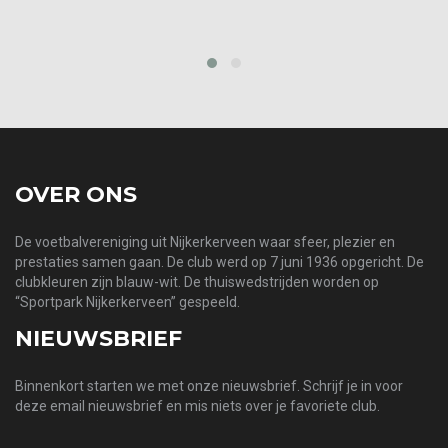
prev
next
OVER ONS
De voetbalvereniging uit Nijkerkerveen waar sfeer, plezier en
prestaties samen gaan. De club werd op 7 juni 1936 opgericht. De
clubkleuren zijn blauw-wit. De thuiswedstrijden worden op
“Sportpark Nijkerkerveen” gespeeld.
NIEUWSBRIEF
Binnenkort starten we met onze nieuwsbrief. Schrijf je in voor
deze email nieuwsbrief en mis niets over je favoriete club.