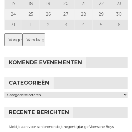
17 augustus 2026
18 augustus 2026
19 augustus 2026
20 augustus 2026
21 augustus 2026
22 augustus 
23 a
17
18
19
20
21
22
23
24 augustus 2026
25 augustus 2026
26 augustus 2026
27 augustus 2026
28 augustus 2026
29 augustus 
30 a
24
25
26
27
28
29
30
31 augustus 2026
1 september 2026
2 september 2026
3 september 2026
4 september 2026
5 september 
6 sep
31
1
2
3
4
5
6
Vorige
Vandaag
KOMENDE EVENEMENTEN
CATEGORIEËN
Categorieën
RECENTE BERICHTEN
Meld je aan voor seniorenontbijt negentigjarige Veensche Boys